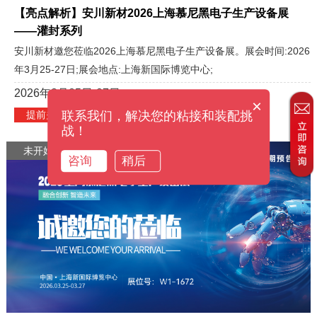
【亮点解析】安川新材2026上海慕尼黑电子生产设备展
——灌封系列
安川新材邀您莅临2026上海慕尼黑电子生产设备展。展会时间:2026
年3月25-27日;展会地点:上海新国际博览中心;
2026年3月25日-27日
×
提前关注
>
联系我们，解决您的粘接和装配挑
战！
未开始
咨询
稍后