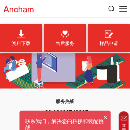
资料下载
售后服务
样品申请
服务热线
+86 18123748935
×
联系我们，解决您的粘接和装配挑
战！