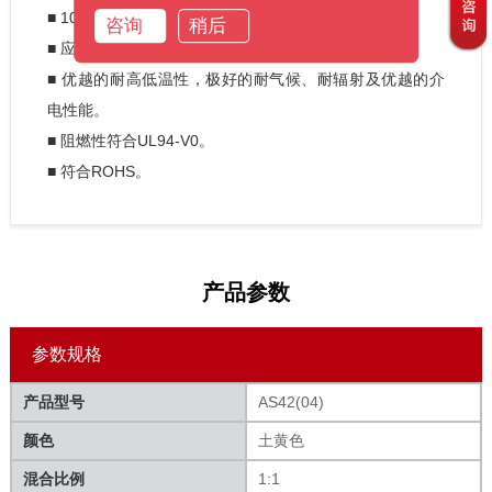
■ 100%固态，固化后无渗出物。

咨询
稍后
■ 应力低，更有效的保护电子元器件和芯片。

■ 优越的耐高低温性，极好的耐气候、耐辐射及优越的介
电性能。

■ 阻燃性符合UL94-V0。

■ 符合ROHS。
产品参数
参数规格
产品型号
AS42(04)
颜色
土黄色
混合比例
1:1