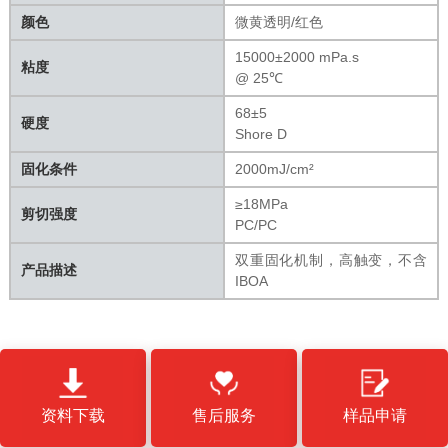
颜色
微黄透明/红色
15000±2000 mPa.s
粘度
@ 25℃
68±5
硬度
Shore D
固化条件
2000mJ/cm²
≥18MPa
剪切强度
PC/PC
双重固化机制，高触变，不含
产品描述
IBOA
资料下载
售后服务
样品申请