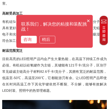
害。
高耐受易加工
×
有机硅Si－O键链长约为C－C键链长一倍半，使其比其他高分子材料
联系我们，解决您的粘接和装配挑
具有更好的耐辐照、耐候性和热稳定性。能够耐受当前许多无铅焊接
战！
电子和光学组件的高温封装及表面组装。封装后成品具有低吸湿值，
咨询
稍后
符合加工操作的可靠性要求，减少操作问题产生。
耐温范围宽泛
目前高亮的LED照明产品均会产生大量热能，在高温下持续工作成为
必须。有机硅以硅氧键作为主链，其键能有121千卡/克分子，区别于
常见碳碳主链高分子材料82.6千卡/克分子，其拥有宽泛的耐温范围，
低温至-50℃，高温至200℃，它都能游刃有余。让LED照明产品即使
在长时间高温工作下其化学键依然不断裂、不分解，能够有效解决
LED封装、照明中的热管理难题。